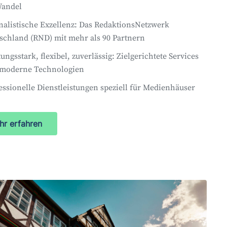
Wandel
nalistische Exzellenz:
Das RedaktionsNetzwerk
schland (RND) mit mehr als 90 Partnern
tungsstark, flexibel, zuverlässig:
Z
ielgerichtete Services
moderne Techn
ologien
essionelle Dienstleistungen
speziell für Medienhäuser
hr erfahren