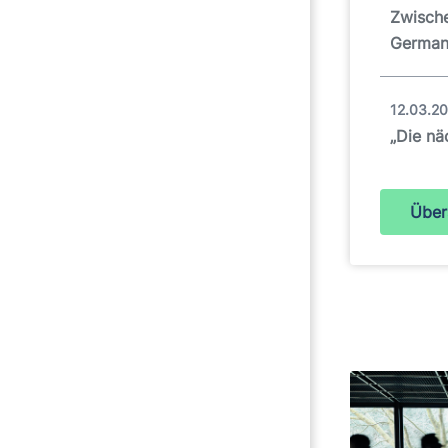
Zwische
German
12.03.2
„Die nä
Über