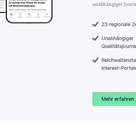
unabhängiger Journa
23 regionale 
Unabhängiger
Qualitätsjourn
Reichweitensta
Interest-Portal
Mehr erfahren