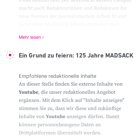
Unternehmertum. Der MADSACK Medien Campus
macht auch Redakteurinnen und Redakteure für
neue Formen der journalistischen Arbeit fit und
bietet allen MADSACK-Mitarbeiterinnen und -
Mitarbeitern umfangreiche
Mehr lesen
Qualifizierungsmöglichkeiten. Die Plattform „Q“
ergänzt das Angebot dabei um ein digitales
Ein Grund zu feiern: 125 Jahre MADSACK
Qualifizierungsportal.
Empfohlene redaktionelle Inhalte
An dieser Stelle finden Sie externe Inhalte von
Youtube
, die unser redaktionelles Angebot
ergänzen. Mit dem Klick auf "Inhalte anzeigen"
stimmen Sie zu, dass wir diese und zukünftige
Inhalte von
Youtube
anzeigen dürfen. Damit
können personenbezogene Daten an
Drittplattformen übermittelt werden.