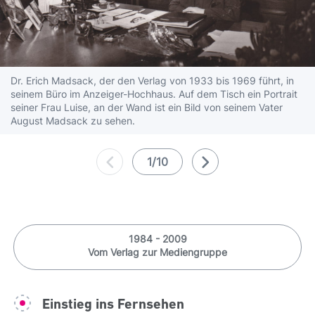
zehngeschossigen Türmen und mehreren
angrenzenden Flachbauten etwa 25.000
Quadratmeter Nutzfläche für Verlag, Redaktion
und Produktion. Mit der räumlichen Veränderung
Dr. Erich Madsack, der den Verlag von 1933 bis 1969 führt, in
geht auch eine technische Verbesserung einher:
seinem Büro im Anzeiger-Hochhaus. Auf dem Tisch ein Portrait
Das Offsetdruckverfahren löst den Bleisatz ab.
seiner Frau Luise, an der Wand ist ein Bild von seinem Vater
Dadurch gelangen nicht nur farbige Bilder und
August Madsack zu sehen.
Grafiken in die Zeitung, auch eine schnellere und
flexiblere Produktion bei verbesserter
1/10
Druckqualität ist jetzt möglich.
1984 - 2009
Vom Verlag zur Mediengruppe
Einstieg ins Fernsehen