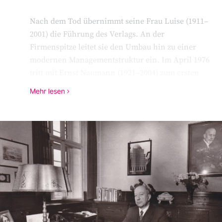
Nach dem Tod übernimmt seine Frau Luise (1911–
2001) die Führung des Verlags. An der
Firmenspitze leitet sie den Umbau hin zu einer
modernen Managementstruktur ein. Im April 1976
tritt mit Ernst Naumann (1921–2004) zum ersten
Mal in der Geschichte des Hauses ein Verleger an
Mehr lesen
die Spitze des Unternehmens, der kein
Familienangehöriger ist. Luise Madsack wechselt
daraufhin in den Aufsichtsrat, dessen Vorsitz sie
bis 1983 innehat.
Über die Jahre wird es in den Verlagsräumen in
der Innenstadt immer enger, daher richtet
MADSACK 1974 mit dem Pressehaus im Stadtteil
Kirchrode einen neuen Hauptsitz ein. Der Neubau
am Stadtrand Hannovers bietet in den beiden