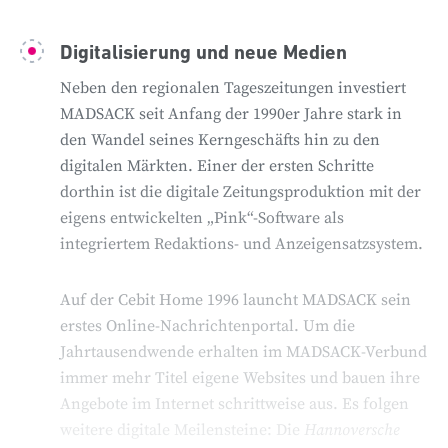
und Postdienstleister, wodurch das Portfolio
kontinuierlich vielfältiger wird.
Digitalisierung und neue Medien
Neben den regionalen Tageszeitungen investiert
BETEILIGUNGEN IM ÜBERBLICK:
MADSACK seit Anfang der 1990er Jahre stark in
den Wandel seines Kerngeschäfts hin zu den
Leipziger Volkszeitung
in Sachsen (1991)
digitalen Märkten. Einer der ersten Schritte
Dresdner Neueste Nachrichten
in Sachsen
dorthin ist die digitale Zeitungsproduktion mit der
(1992)
eigens entwickelten „Pink“-Software als
Aller-Zeitung
in Niedersachsen (1993)*
integriertem Redaktions- und Anzeigensatzsystem.
Wolfsburger Allgemeine Zeitung
in
Niedersachsen (1993)*
Peiner Allgemeine Zeitung
in Niedersachsen
Auf der Cebit Home 1996 launcht MADSACK sein
(1999)*
erstes Online-Nachrichtenportal. Um die
Schaumburger Nachrichten
in Niedersachsen
Jahrtausendwende erhalten im MADSACK-Verbund
(1999)*
immer mehr Titel eigene Websites und bauen ihre
Oberhessische Presse
in Hessen (2003-2015)
Angebote im Internet schrittweise aus. Es folgen
Waldeckische Landeszeitung
und
Frankenberger
weitere digitale Meilensteine: Die
Hannoversche