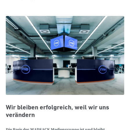
Inhalte der MADSACK Mediengruppe weiter: hier
werden regionale und nationale Inhalte
miteinander verzahnt, um dem Leser das
bestmögliche Angebot zu bieten. Die
Transformation spiegelt sich auch baulich wider:
Anfang 2020 eröffnet das RND am Standort
Hannover einen der größten und modernsten
Newsrooms Europas. Auf 2600 Quadratmetern
arbeiten mehr als 180 Journalisten, Marketing- und
Digitalexperten interdisziplinär zusammen.
Herzstück ist ein zentraler Nachrichtendesk, von
dem aus alle Themen und Inhalte an sieben Tagen
der Woche fast rund um die Uhr koordiniert
werden. Neben dem nationalen Nachrichtenportal
Wir bleiben erfolgreich, weil wir uns
RND.de werden auch die Verticals Sportbuzzer und
verändern
Reisereporter aus dem RND-Newsroom gemanagt,
der Regio Hub steuert von dort aus die digitalen
Die Basis der MADSACK Mediengruppe ist und bleibt