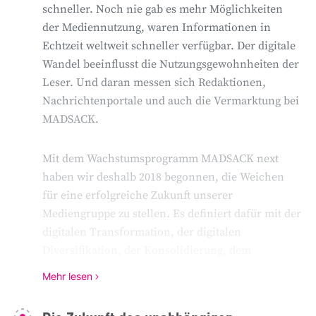
eine beeindruckende Show auf der Fassade des
schneller. Noch nie gab es mehr Möglichkeiten
Anzeiger-Hochhauses.
der Mediennutzung, waren Informationen in
Echtzeit weltweit schneller verfügbar. Der digitale
Wandel beeinflusst die Nutzungsgewohnheiten der
Leser. Und daran messen sich Redaktionen,
Empfohlene redaktionelle Inhalte
Nachrichtenportale und auch die Vermarktung bei
An dieser Stelle finden Sie externe Inhalte von
MADSACK.
Youtube
, die unser redaktionelles Angebot
ergänzen. Mit dem Klick auf "Inhalte anzeigen"
stimmen Sie zu, dass wir diese und zukünftige
Mit dem Wachstumsprogramm MADSACK next
Inhalte von
Youtube
anzeigen dürfen. Damit
haben wir deshalb 2018 begonnen, die Weichen
können personenbezogene Daten an
für eine erfolgreiche Zukunft unserer
Drittplattformen übermittelt werden.
Mediengruppe zu stellen. Es definiert dafür mit der
digitalen Transformation, der digitalen
Diversifikation, der Konsolidierung, dem
Inhalte anzeigen
Wachstum in der Region, den Bereichen Post,
Weitere Hinweise finden Sie in unseren
Mehr lesen
Logistik und Mobilität die zentralen Felder.
Datenschutzhinweisen
.