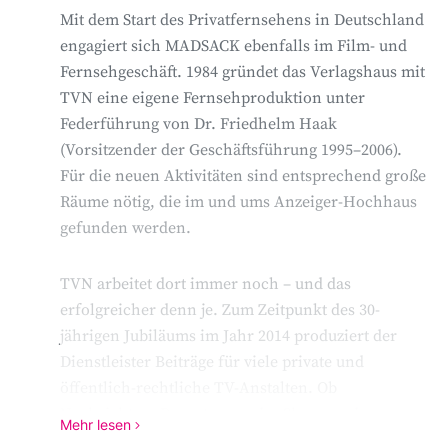
Mit dem Start des Privatfernsehens in Deutschland
engagiert sich MADSACK ebenfalls im Film- und
Fernsehgeschäft. 1984 gründet das Verlagshaus mit
TVN eine eigene Fernsehproduktion unter
Federführung von Dr. Friedhelm Haak
(Vorsitzender der Geschäftsführung 1995–2006).
Für die neuen Aktivitäten sind entsprechend große
Räume nötig, die im und ums Anzeiger-Hochhaus
gefunden werden.
TVN arbeitet dort immer noch – und das
erfolgreicher denn je. Zum Zeitpunkt des 30-
jährigen Jubiläums im Jahr 2014 produziert der
Dienstleister Beiträge für viele private und
öffentlich-rechtliche TV-Anstalten. Ob
Nachrichten, Reportagen oder Show- und
Mehr lesen
Sportproduktionen – mittlerweile stößt der