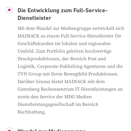
Zuschauer beim Fernsehen recht schnell auf
Die Entwicklung zum Full-Service-
Sendungen, an deren Produktion die MADSACK-
Dienstleister
Tochter maßgeblich beteiligt ist.
Mit dem Wandel zur Mediengruppe entwickelt sich
MADSACK zu einem Full-Service-Dienstleister für
Gleichzeitig wächst das Gelände am Anzeiger-
Geschäftskunden im lokalen und regionalen
Hochhaus in Hannover zu einem Medienzentrum
Umfeld. Zum Portfolio gehören hochwertige
heran. Hier siedeln sich peu à peu SAT. 1, RTL
Druckproduktionen, der Bereich Post und
Nord, Radio ffn und Antenne Niedersachsen an.
Logistik, Corporate-Publishing-Agenturen und die
Das Areal wird im Jahr 2007 um den Mendini-Bau
TVN Group mit ihren Bewegtbild-Produktionen.
ergänzt, der nach einem Entwurf der italienischen
Darüber hinaus bietet MADSACK mit dem
Designer und Architekten Alessandro und
Gutenberg Rechenzentrum IT-Dienstleistungen an
Francesco Mendini entsteht. In den markanten
sowie den Service der MDG Medien
meergrünen Glasbau in der Innenstadt zieht die
Dienstleistungsgesellschaft im Bereich
Redaktion der
Neuen Presse
ein.
Buchhaltung.