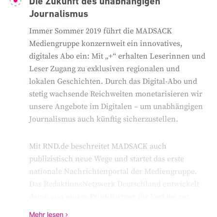
Die Zukunft des unabhängigen
Der Fokus liegt auf der digitalen Transformation
Journalismus
des journalistischen Kerngeschäfts. Als etablierter
Immer Sommer 2019 führt die MADSACK
Partner für Verlage agiert MADSACK zudem als
Mediengruppe konzernweit ein innovatives,
Konsolidierer unter den Regionalverlagen in
digitales Abo ein: Mit „+“ erhalten Leserinnen und
Deutschland. Es gelingt der Mediengruppe, im
Leser Zugang zu exklusiven regionalen und
Regionalgeschäft signifikant zu wachsen und
lokalen Geschichten. Durch das Digital-Abo und
weitere Geschäftsfelder, auch digital, zu
stetig wachsende Reichweiten monetarisieren wir
diversifizieren. Die Bereiche Post, Logistik und
unsere Angebote im Digitalen – um unabhängigen
Mobilität stellen für MADSACK wichtige
Journalismus auch künftig sicherzustellen.
Wachstumsfelder für die Zukunft dar. Ende 2018
wird der Bereich noch weiter ausgebaut: Durch die
Übernahme mehrerer regionaler Postdienstleister
Mit RND.de beschreitet MADSACK auch
wird die MADSACK Mediengruppe zweitgrößter
publizistisch neue Wege und startet das erste
privater Postdienstleister in Deutschland.
nationale Nachrichtenportal der Mediengruppe.
Das RedaktionsNetzwerk Deutschland entwickelt
damit von einem Print-Partner für Verlage zur
Drehscheibe für alle digitalen journalistischen
Mehr lesen