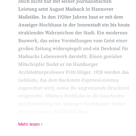
Die reguläre Ausgabe besitzt sechs redaktionelle
Doch nicht nur mit seiner journalistischen
Seiten sowie weitere Anzeigenseiten und kostet 40
Leistung setzt August Madsack in Hannover
Pfennig im Monat. Nach sieben Jahren liegt die
Maßstäbe. In den 1920er Jahren baut er mit dem
Auflage des
Hannoverschen Anzeigers
bereits bei
Anzeiger-Hochhaus in der Innenstadt ein bis heute
75.000 Ausgaben. Im Ersten Weltkrieg legt die
strahlendes Wahrzeichen der Stadt. Ein modernes
Zeitung noch einmal auf etwa 125.000 Exemplare
Bauwerk, das seine Vorstellungen vom Geist einer
zu, auch der Umfang wächst zeitweise auf bis zu 60
großen Zeitung widerspiegelt und ein Denkmal für
Seiten. In diesen Jahren steigt der
Hannoversche
Madsacks Lebenswerk darstellt. Einen genialen
Anzeiger
zum Marktführer in der Stadt und der
Mitschöpfer findet er im Hamburger
Region auf.
Architekturprofessor Fritz Höger. 1928 werden das
Gebäude, das dem Backstein-Expressionismus
zugeordnet wird, sowie die angrenzende Druckerei
In Hannover ist der hochgewachsene August
eingeweiht. (Weitere Einblicke in die Geschichte
Madsack bald ebenso bekannt wie Keksfabrikant
und Entstehung des Anzeiger-Hochhauses finden
Hermann Bahlsen, Telefon- und
Sie auf unserem
MADSACK-Blog
.)
Schallplattenhersteller Emil Berliner oder
Schokoladenproduzent Bernhard Sprengel.
Mehr lesen
Madsacks Erfolg gründet auf seinem
1933 stirbt August Madsack. Nach dem Tod seines