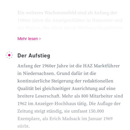
Die Konkurrenz ist groß: In Niedersachsen
Ein weiteres Wachstumsfeld sind ab Anfang der
kämpfen Anfang der 1950er Jahre über 70
1980er Jahre die Anzeigenblätter in Hannover und
Zeitungstitel um die Lesergunst. Kooperationen
der Region. Die allein durch Werbung finanzierten
mit lokalen Verlagen, die einen Teil der
Wochenblätter werden flächendeckend an fast alle
redaktionellen Seiten der HAZ nutzen, fördern
Mehr lesen
Haushalte verteilt. Heute gehören zur MADSACK
eine Ausweitung der vorhandenen Kapazitäten.
Mediengruppe konzernweit mehr als 20
Mit der Inbetriebnahme von farbfähigen
Der Aufstieg
Anzeigenblätter.
Rotationsmaschinen Ende der 1950er Jahre sorgen
Anfang der 1960er Jahre ist die HAZ Marktführer
fremde Druckaufträge zusätzlich für eine solide
in Niedersachsen. Grund dafür ist die
geschäftliche Basis.
kontinuierliche Steigerung der redaktionellen
Qualität bei gleichzeitiger Ausrichtung auf eine
breitere Leserschaft. Mehr als 800 Mitarbeiter sind
1962 im Anzeiger-Hochhaus tätig. Die Auflage der
Zeitung steigt ständig, sie umfasst 150.000
Exemplare, als Erich Madsack im Januar 1969
stirbt.