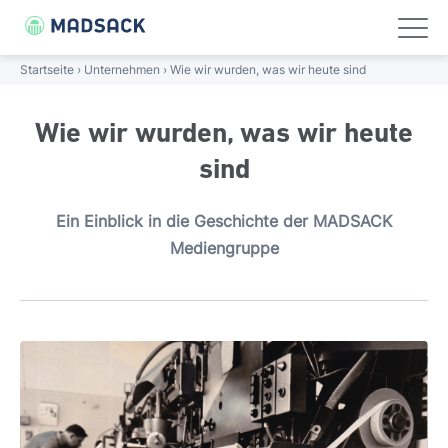
FOLGE UNS!
Linkedin
Xing
Startseite
›
Unternehmen
›
Wie wir wurden, was wir heute sind
UNTERNEHMEN
ÜBER UNS
PORTFOLIO
PRESSE
Wie wir wurden, was wir heute
Unternehmen
sind
Unternehmen
Über uns
Portfolio
Presse
Portfolio
Über uns
Porträt
Journalistische Stärke
Pressemitteilungen
Ein Einblick in die Geschichte der MADSACK
Mediengruppe
Wissenswertes
Management
Digitale Weitsicht
Presse-Bilder
Karriere
Geschichte
Regional verwurzelt
Presse
Verantwortung
Nationale Größe
Standorte
Gebündelte Kompetenz