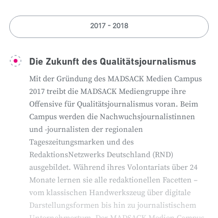
das Basislager auch am Standort Rostock.
Herausforderungen konfrontiert. Die zentrale
Konzernlogistik mit Sitz in Leipzig unterstützt seit
2017 - 2018
April 2014 alle regionalen Post- und
Logistikabteilungen über sämtliche Prozessstufen
Die Zukunft des Qualitätsjournalismus
hinweg.
Mit der Gründung des MADSACK Medien Campus
2017 treibt die MADSACK Mediengruppe ihre
Offensive für Qualitätsjournalismus voran. Beim
Campus werden die Nachwuchsjournalistinnen
und -journalisten der regionalen
Tageszeitungsmarken und des
RedaktionsNetzwerks Deutschland (RND)
ausgebildet. Während ihres Volontariats über 24
Monate lernen sie alle redaktionellen Facetten –
vom klassischen Handwerkszeug über digitale
Darstellungsformen bis hin zu journalistischem