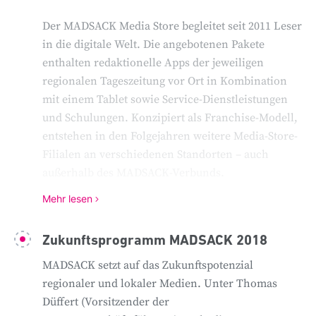
Der MADSACK Media Store begleitet seit 2011 Leser
in die digitale Welt. Die angebotenen Pakete
enthalten redaktionelle Apps der jeweiligen
regionalen Tageszeitung vor Ort in Kombination
mit einem Tablet sowie Service-Dienstleistungen
und Schulungen. Konzipiert als Franchise-Modell,
entstehen in den Folgejahren weitere Media-Store-
Filialen an verschiedenen Standorten – auch
außerhalb des MADSACK-Verbunds.
Mehr lesen
Zudem setzt die Mediengruppe auf Special Interest
Portale. Die Welten des großen und des kleinen
Zukunftsprogramm MADSACK 2018
Fußballs verbindet seit 2013 das Portal Sportbuzzer.
MADSACK setzt auf das Zukunftspotenzial
Die interaktiven Fußball-Communitys unserer
regionaler und lokaler Medien. Unter Thomas
regionalen Tageszeitungen bilden das Geschehen
Düffert (Vorsitzender der
von der Bundesliga bis zur F-Jugend, von