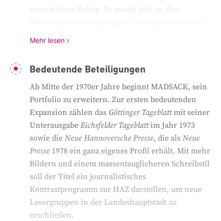
vorerst ohne Erfolg. Er macht sich an den
Wiederaufbau des Anzeiger-Hochhauses und der
Rotation. Die Finanzierung sichert er mit dem
Mehr lesen
Druck von Lizenz-Zeitungen.
Bedeutende Beteiligungen
Ende der 1940er Jahre schreiben engagierte
Ab Mitte der 1970er Jahre beginnt MADSACK, sein
Journalisten im Anzeiger-Hochhaus
Portfolio zu erweitern. Zur ersten bedeutenden
Mediengeschichte. Dort gründet Rudolf Augstein
Expansion zählen das
Göttinger Tageblatt
mit seiner
das Nachrichtenmagazin
Der Spiegel
(1947) und
Unterausgabe
Eichsfelder Tageblatt
im Jahr 1973
Henri Nannen den
Stern
(1948). Kurz darauf folgt
sowie die
Neue Hannoversche Presse
, die als
Neue
am 25. August 1949 die
Hannoversche Allgemeine
Presse
1978 ein ganz eigenes Profil erhält. Mit mehr
Zeitung
(HAZ), für die Erich Madsack die Lizenz
Bildern und einem massentauglicheren Schreibstil
erhält. Die treue Leserschaft des
soll der Titel ein journalistisches
Vorgängertitels
Hannoverscher Anzeiger
, die auf
Kontrastprogramm zur HAZ darstellen, um neue
etwa 120.000 Menschen geschätzt wird, beschert
Lesergruppen in der Landeshauptstadt zu
der HAZ einen erfolgreichen Start.
erschließen.