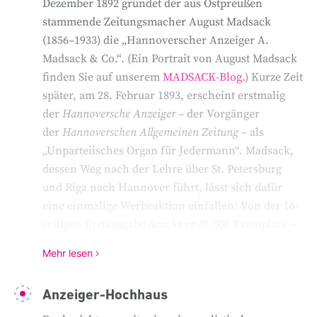
Dezember 1892 gründet der aus Ostpreußen
stammende Zeitungsmacher August Madsack
(1856–1933) die „Hannoverscher Anzeiger A.
Madsack & Co.“. (Ein Portrait von August Madsack
finden Sie auf unserem
MADSACK-Blog
.) Kurze Zeit
später, am 28. Februar 1893, erscheint erstmalig
der
Hannoversche Anzeiger
– der Vorgänger
der
Hannoverschen Allgemeinen Zeitung
– als
„Unparteiisches Organ für Jedermann“. Madsack,
dessen Weg nach der Lehre über St. Petersburg
und Riga nach Hannover führt, lässt sich dafür
eine einmalige Werbeaktion einfallen: Von der 16-
seitigen Erstausgabe druckt er 48.000 Exemplare –
so viele wie noch nie von einer hannoverschen
Mehr lesen
Zeitung – und verteilt diese kostenlos an die
Haushalte vor Ort.
Anzeiger-Hochhaus