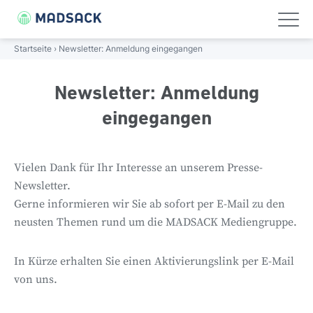
FOLGE UNS!
Linkedin
Xing
Startseite
›
Newsletter: Anmeldung eingegangen
UNTERNEHMEN
ÜBER UNS
PORTFOLIO
PRESSE
Newsletter: Anmeldung
Unternehmen
eingegangen
Unternehmen
Über uns
Portfolio
Presse
Portfolio
Über uns
Porträt
Journalistische Stärke
Pressemitteilungen
Vielen Dank für Ihr Interesse an unserem Presse-
Newsletter.
Wissenswertes
Management
Digitale Weitsicht
Presse-Bilder
Karriere
Gerne informieren wir Sie ab sofort per E-Mail zu den
neusten Themen rund um die MADSACK Mediengruppe.
Geschichte
Regional verwurzelt
Presse
In Kürze erhalten Sie einen Aktivierungslink per E-Mail
Verantwortung
Nationale Größe
von uns.
Standorte
Gebündelte Kompetenz