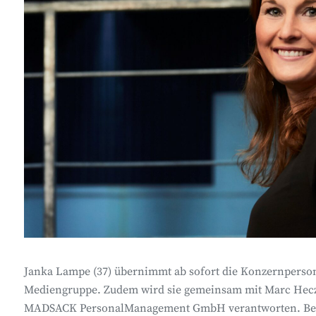
Janka Lampe (37) übernimmt ab sofort die Konzernpers
Mediengruppe. Zudem wird sie gemeinsam mit Marc Heczk
MADSACK PersonalManagement GmbH verantworten. Beide