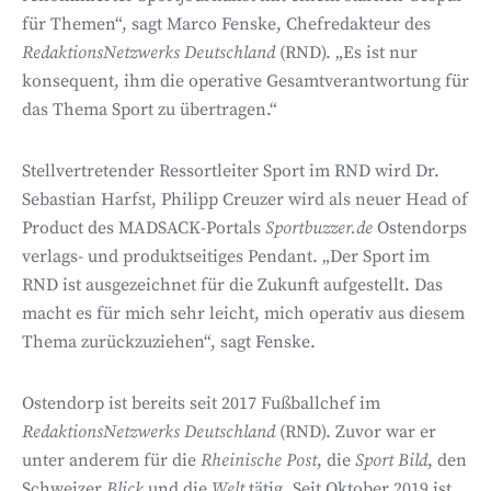
für Themen“, sagt Marco Fenske, Chefredakteur des
RedaktionsNetzwerks Deutschland
(RND). „Es ist nur
konsequent, ihm die operative Gesamtverantwortung für
das Thema Sport zu übertragen.“
Stellvertretender Ressortleiter Sport im RND wird Dr.
Sebastian Harfst, Philipp Creuzer wird als neuer Head of
Product des MADSACK-Portals
Sportbuzzer.de
Ostendorps
verlags- und produktseitiges Pendant. „Der Sport im
RND ist ausgezeichnet für die Zukunft aufgestellt. Das
macht es für mich sehr leicht, mich operativ aus diesem
Thema zurückzuziehen“, sagt Fenske.
Ostendorp ist bereits seit 2017 Fußballchef im
RedaktionsNetzwerks Deutschland
(RND). Zuvor war er
unter anderem für die
Rheinische Post
, die
Sport Bild
, den
Schweizer
Blick
und die
Welt
tätig. Seit Oktober 2019 ist