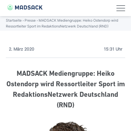
FOLGE UNS!
Linkedin
Xing
Startseite
›
Presse
›
MADSACK Mediengruppe: Heiko Ostendorp wird
Ressortleiter Sport im RedaktionsNetzwerk Deutschland (RND)
UNTERNEHMEN
ÜBER UNS
PORTFOLIO
PRESSE
Unternehmen
Unternehmen
Über uns
Portfolio
Presse
2. März 2020
15:31 Uhr
Portfolio
Über uns
Porträt
Journalistische Stärke
Pressemitteilungen
MADSACK Mediengruppe: Heiko
Wissenswertes
Management
Digitale Weitsicht
Presse-Bilder
Karriere
Ostendorp wird Ressortleiter Sport im
RedaktionsNetzwerk Deutschland
Geschichte
Regional verwurzelt
Presse
(RND)
Verantwortung
Nationale Größe
Standorte
Gebündelte Kompetenz