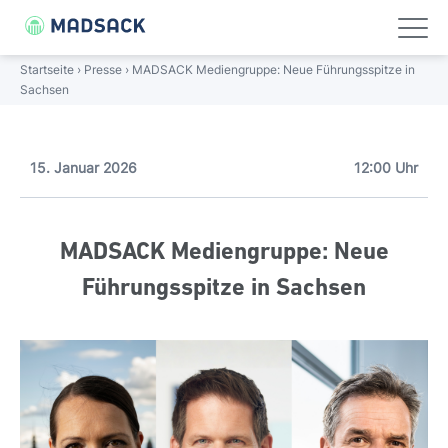
FOLGE UNS!
Linkedin
Xing
Startseite
›
Presse
›
MADSACK Mediengruppe: Neue Führungsspitze in
Sachsen
UNTERNEHMEN
ÜBER UNS
PORTFOLIO
PRESSE
Unternehmen
Unternehmen
Über uns
Portfolio
Presse
15. Januar 2026
12:00 Uhr
Portfolio
Über uns
Porträt
Journalistische Stärke
Pressemitteilungen
MADSACK Mediengruppe: Neue
Wissenswertes
Management
Digitale Weitsicht
Presse-Bilder
Karriere
Führungsspitze in Sachsen
Geschichte
Regional verwurzelt
Presse
Verantwortung
Nationale Größe
Standorte
Gebündelte Kompetenz