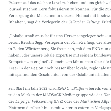
Präsenz auf das nächste Level zu heben und uns gleichzei
journalistischen Kern fokussieren zu können. Für die Zuk
Versorgung der Menschen in unserer Heimat mit hochwe
Inhalten“, sagt die Verlegerin der
Celleschen Zeitung
, Frie
„Lokaljournalismus ist für uns Herzensangelegenheit – un
betont Kerstin Sigg, Verlegerin der
Rems-Zeitung
, der ält
in Baden-Württemberg. Sie freut sich, mit dem RND nun ei
haben, „der unsere lokale Expertise mit seinem bundeswe
Kompetenzen ergänzt“. Gemeinsam könne man über die
Leser in der Region noch besser über lokale, regionale
mit spannenden Geschichten von der Ostalb unterhalten.
Seit Start im Jahr 2022 wird
RND OnePlatform
bereits von 
zu den Marken der MADSACK Mediengruppe wie der
Hann
der
Leipziger Volkszeitung
(LVZ) oder der
Märkischen Allge
Plattform darüber hinaus mit weiteren externen Verlags