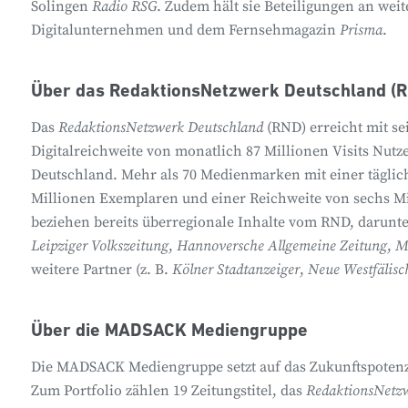
Solingen
Radio RSG
. Zudem hält sie Beteiligungen an wei
Digitalunternehmen und dem Fernsehmagazin
Prisma
.
Über das RedaktionsNetzwerk Deutschland (
Das
RedaktionsNetzwerk Deutschland
(RND) erreicht mit se
Digitalreichweite von monatlich 87 Millionen Visits Nutz
Deutschland. Mehr als 70 Medienmarken mit einer täglic
Millionen Exemplaren und einer Reichweite von sechs M
beziehen bereits überregionale Inhalte vom RND, darunt
Leipziger Volkszeitung
,
Hannoversche Allgemeine Zeitung
,
M
weitere Partner (z. B.
Kölner Stadtanzeiger
,
Neue Westfälisc
Über die MADSACK Mediengruppe
Die MADSACK Mediengruppe setzt auf das Zukunftspotenzi
Zum Portfolio zählen 19 Zeitungstitel, das
RedaktionsNetz