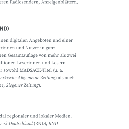
teren Radiosendern, Anzeigenblättern,
RND)
inen digitalen Angeboten und einer
erinnen und Nutzer in ganz
hen Gesamtauflage von mehr als zwei
illionen Leserinnen und Lesern
er sowohl MADSACK-Titel (u. a.
ärkische Allgemeine Zeitung
) als auch
he
,
Siegener Zeitung
).
al regionaler und lokaler Medien.
werk Deutschland
(RND),
RND