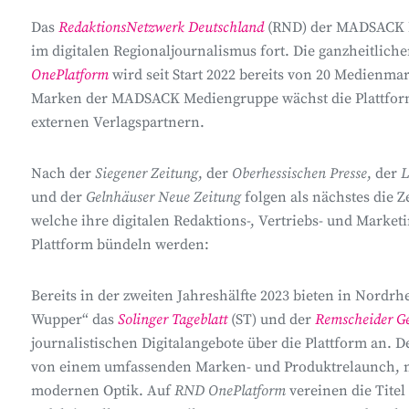
Das
RedaktionsNetzwerk Deutschland
(RND) der MADSACK M
im digitalen Regionaljournalismus fort. Die ganzheitlich
OnePlatform
wird seit Start 2022 bereits von 20 Medienmar
Marken der MADSACK Mediengruppe wächst die Plattform
externen Verlagspartnern.
Nach der
Siegener Zeitung
, der
Oberhessischen Presse
, der
L
und der
Gelnhäuser Neue Zeitung
folgen als nächstes die Z
welche ihre digitalen Redaktions-, Vertriebs- und Marketi
Plattform bündeln werden:
Bereits in der zweiten Jahreshälfte 2023 bieten in Nordrh
Wupper“ das
Solinger Tageblatt
(ST) und der
Remscheider Ge
journalistischen Digitalangebote über die Plattform an. Der
von einem umfassenden Marken- und Produktrelaunch, 
modernen Optik. Auf
RND OnePlatform
vereinen die Titel 