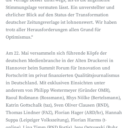
die Verlage besser unterwegs, als es die allgemeine
Stimmungslage vermuten lässt. Ein unverstellter und
ehrlicher Blick auf den Status der Transformation
deutscher Zeitungsverlage ist lohnenswert. Wir haben
trotz aller Herausforderungen allen Grund für
Optimismus.“
Am 22. Mai versammeln sich führende Köpfe der
deutschen Medienbranche in der Alten Druckerei in
Hannover beim Summit Forum für Innovation und
Fortschritt im privat finanzierten Qualitätsjournalismus
in Deutschland. Mit exklusiven Einsichten unter
anderem von Philipp Westermeyer (Gründer OMR),
Raoul Roßmann (Rossmann), Rhys Nölke (Bertelsmann),
Katrin Gottschalk (taz), Sven Oliver Clausen (RND),
Thomas Lindner (FAZ), Florian Hager (ARD/hr), Hannah
Suppa (Leipziger Volkszeitung), Florian Harms (t-
online), Lina Timm (RND Fortis), Jens Ostrowski (Ruhr