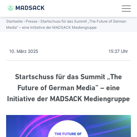
FOLGE UNS!
Linkedin
Xing
Startseite
›
Presse
›
Startschuss für das Summit „The Future of German
Media” – eine Initiative der MADSACK Mediengruppe
UNTERNEHMEN
ÜBER UNS
PORTFOLIO
PRESSE
Unternehmen
Unternehmen
Über uns
Portfolio
Presse
10. März 2025
15:27 Uhr
Portfolio
Über uns
Porträt
Journalistische Stärke
Pressemitteilungen
Startschuss für das Summit „The
Wissenswertes
Management
Digitale Weitsicht
Presse-Bilder
Karriere
Future of German Media” – eine
Initiative der MADSACK Mediengruppe
Geschichte
Regional verwurzelt
Presse
Verantwortung
Nationale Größe
Standorte
Gebündelte Kompetenz